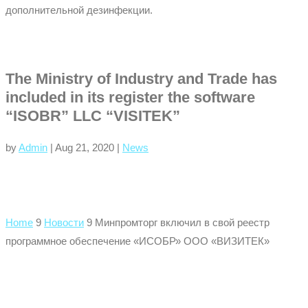
дополнительной дезинфекции.
The Ministry of Industry and Trade has
included in its register the software
“ISOBR” LLC “VISITEK”
by
Admin
|
Aug 21, 2020
|
News
Home
9
Новости
9
Минпромторг включил в свой реестр
программное обеспечение «ИСОБР» ООО «ВИЗИТЕК»