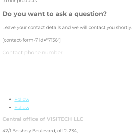
to our products
Do you want to ask a question?
Leave your contact details and we will contact you shortly.
[contact-form-7 id="7136"]
Contact phone number
+7 (499) 649-69-
77
Follow
Follow
Central office of VISITECH LLC
42/1 Bolshoiy Boulevard, off 2-234,