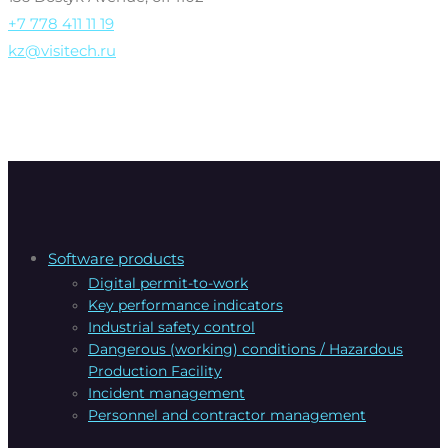
+7 778 411 11 19
kz@visitech.ru
Software products
Digital permit-to-work
Key performance indicators
Industrial safety control
Dangerous (working) conditions / Hazardous
Production Facility
Incident management
Personnel and contractor management