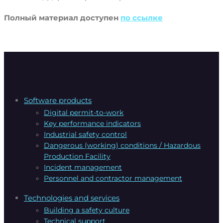
Полный материал доступен
по ссылке
Software products
Digital permit-to-work
Key performance indicators
Industrial safety control
Dangerous (working) conditions / Hazardous
Production Facility
Incident management
Personnel and contractor management
Technologies and services
Building a safety culture
Technical support