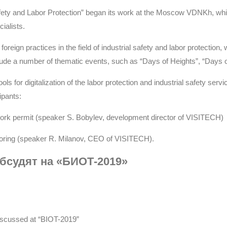
fety and Labor Protection” began its work at the Moscow VDNKh, whic
ialists.
ign practices in the field of industrial safety and labor protection, wh
include a number of thematic events, such as “Days of Heights”, “Days
 for digitalization of the labor protection and industrial safety serv
ipants:
l work permit (speaker S. Bobylev, development director of VISITECH)
nitoring (speaker R. Milanov, CEO of VISITECH).
бсудят на «БИОТ-2019»
 discussed at “BIOT-2019”