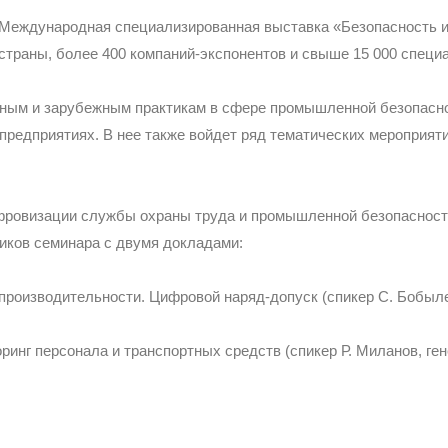
 Международная специализированная выставка «Безопасность и
страны, более 400 компаний-экспонентов и свыше 15 000 специ
ым и зарубежным практикам в сфере промышленной безопасност
предприятиях. В нее также войдет ряд тематических мероприяти
ровизации службы охраны труда и промышленной безопасност
ников семинара с двумя докладами:
роизводительности. Цифровой наряд-допуск (спикер С. Бобыле
нг персонала и транспортных средств (спикер Р. Миланов, ге