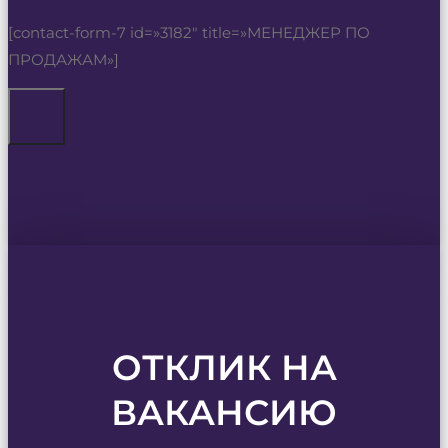
[contact-form-7 id=»3182″ title=»МЕНЕДЖЕР ПО
ПРОДАЖАМ»]
ОТКЛИК НА
ВАКАНСИЮ