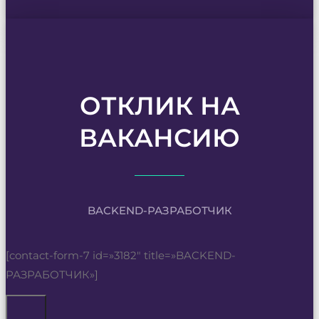
ОТКЛИК НА
ВАКАНСИЮ
BACKEND-РАЗРАБОТЧИК
[contact-form-7 id=»3182″ title=»BACKEND-
РАЗРАБОТЧИК»]