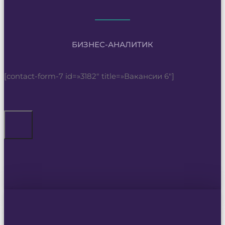
БИЗНЕС-АНАЛИТИК
[contact-form-7 id=»3182″ title=»Вакансии 6″]