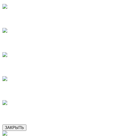
7
8
9
10
11
ЗАКРЫТЬ