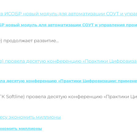
ИСОБР новый модуль для автоматизации СОУТ и управления пр
) продолжает развитие...
овела десятую конференцию «Практики Цифровизации: приме
К Softline) провела десятую конференцию «Практики Ц
кономить миллионы