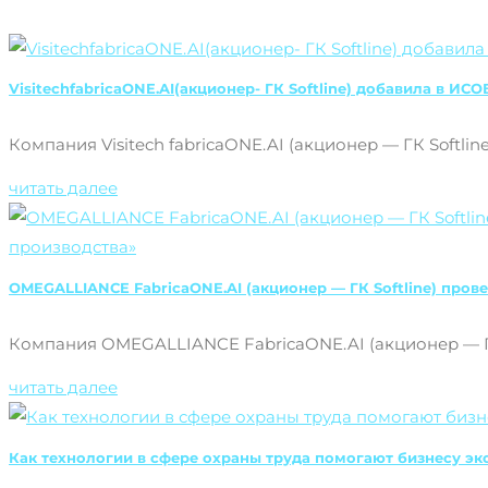
VisitechfabricaONE.AI(акционер- ГК Softline) добавила в 
Компания Visitech fabricaONE.AI (акционер — ГК Softline
читать далее
OMEGALLIANCE FabricaONE.AI (акционер — ГК Softline) пр
Компания OMEGALLIANCE FabricaONE.AI (акционер — Г
читать далее
Как технологии в сфере охраны труда помогают бизнесу э