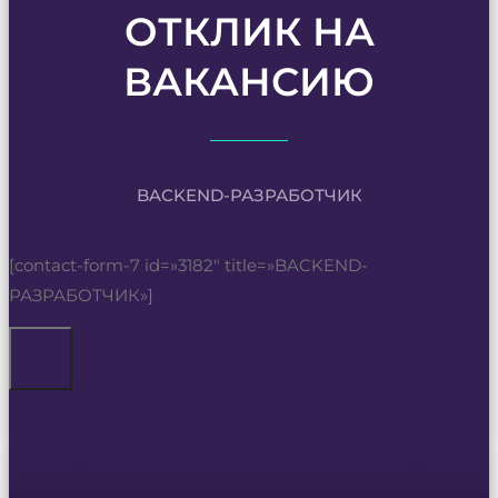
ОТКЛИК НА
ВАКАНСИЮ
BACKEND-РАЗРАБОТЧИК
[contact-form-7 id=»3182″ title=»BACKEND-
РАЗРАБОТЧИК»]