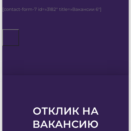
[contact-form-7 id=»3182″ title=»Вакансии 6″]
ОТКЛИК НА
ВАКАНСИЮ