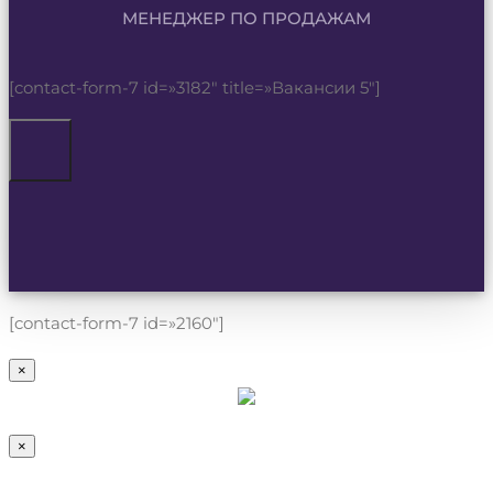
МЕНЕДЖЕР ПО ПРОДАЖАМ
[contact-form-7 id=»3182″ title=»Вакансии 5″]
[contact-form-7 id=»2160″]
×
×