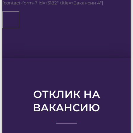
[contact-form-7 id=»3182″ title=»Вакансии 4″]
ОТКЛИК НА
ВАКАНСИЮ