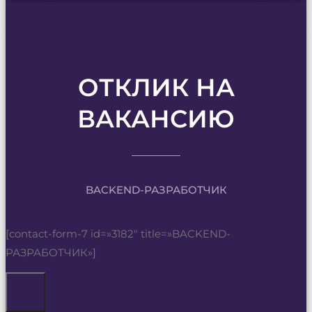
ОТКЛИК НА
ВАКАНСИЮ
BACKEND-РАЗРАБОТЧИК
[contact-form-7 id=»3182″ title=»BACKEND-
РАЗРАБОТЧИК»]