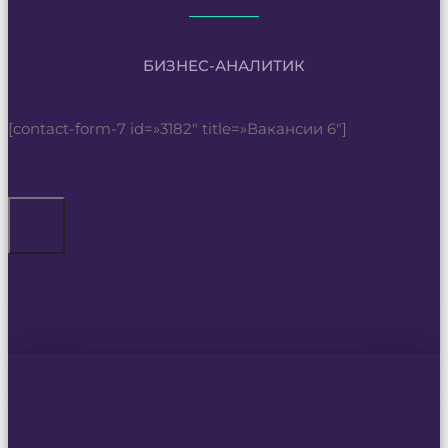
БИЗНЕС-АНАЛИТИК
[contact-form-7 id=»3182″ title=»Вакансии 6″]