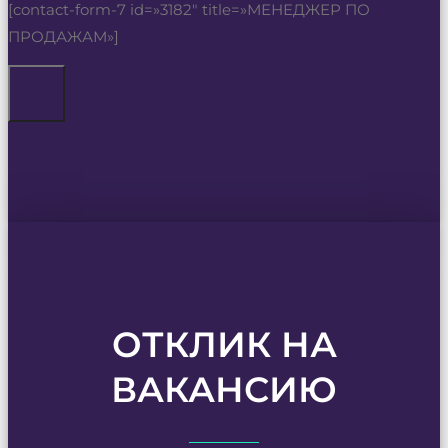
[contact-form-7 id=»3182″ title=»МЕНЕДЖЕР ПО
ПРОДАЖАМ»]
ОТКЛИК НА
ВАКАНСИЮ