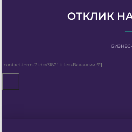
ОТКЛИК Н
БИЗНЕС
[contact-form-7 id=»3182″ title=»Вакансии 6″]