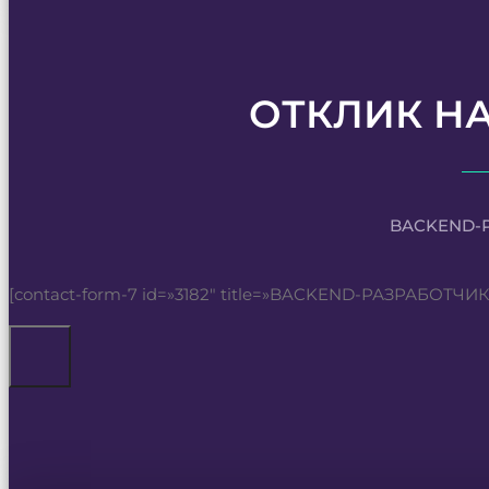
ОТКЛИК Н
BACKEND-
[contact-form-7 id=»3182″ title=»BACKEND-РАЗРАБОТЧИК