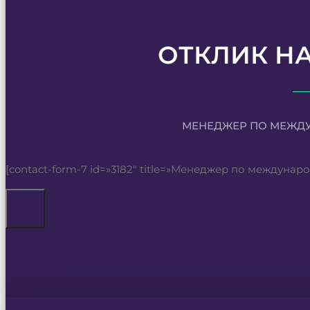
ОТКЛИК Н
МЕНЕДЖЕР ПО МЕЖД
[contact-form-7 id=»3182″ title=»Менеджер по междуна