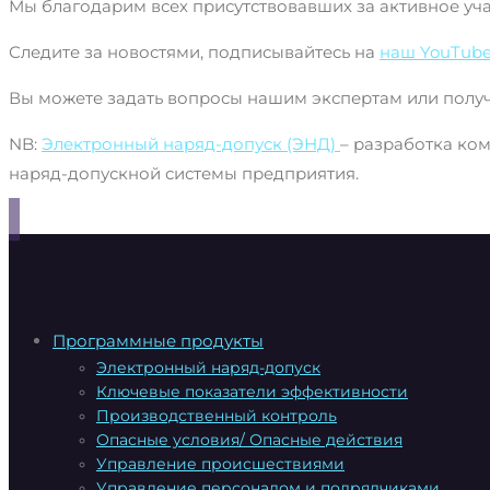
Мы благодарим всех присутствовавших за активное уча
Следите за новостями, подписывайтесь на
наш YouTub
Вы можете задать вопросы нашим экспертам или получ
NB:
Электронный наряд-допуск (ЭНД)
– разработка ко
наряд-допускной системы предприятия.
Программные продукты
Электронный наряд-допуск
Ключевые показатели эффективности
Производственный контроль
Опасные условия/ Опасные действия
Управление происшествиями
Управление персоналом и подрядчиками