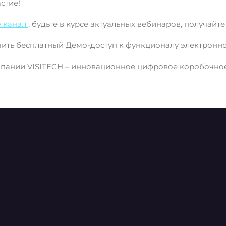
стие!
e канал
, будьте в курсе актуальных вебинаров, получай
ить бесплатный Демо-доступ к функционалу электронно
мпании VISITECH – инновационное цифровое коробочно