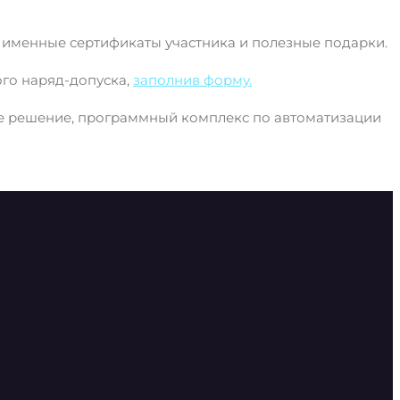
те именные сертификаты участника и полезные подарки.
го наряд-допуска,
заполнив форму.
е решение, программный комплекс по автоматизации