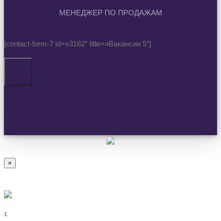
МЕНЕДЖЕР ПО ПРОДАЖАМ
[contact-form-7 id=»3182″ title=»Вакансии 5″]
×
1