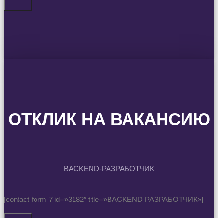
ОТКЛИК НА ВАКАНСИЮ
BACKEND-РАЗРАБОТЧИК
[contact-form-7 id=»3182″ title=»BACKEND-РАЗРАБОТЧИК»]