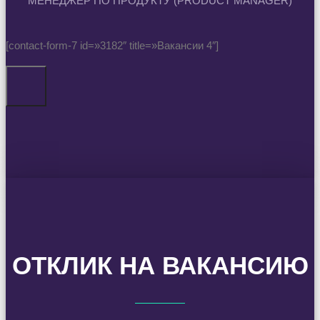
МЕНЕДЖЕР ПО ПРОДУКТУ (PRODUCT MANAGER)
[contact-form-7 id=»3182″ title=»Вакансии 4″]
ОТКЛИК НА ВАКАНСИЮ