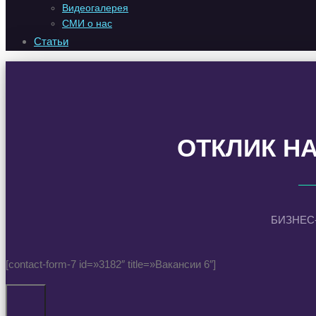
Видеогалерея
СМИ о нас
Статьи
ОТКЛИК Н
БИЗНЕС
[contact-form-7 id=»3182″ title=»Вакансии 6″]