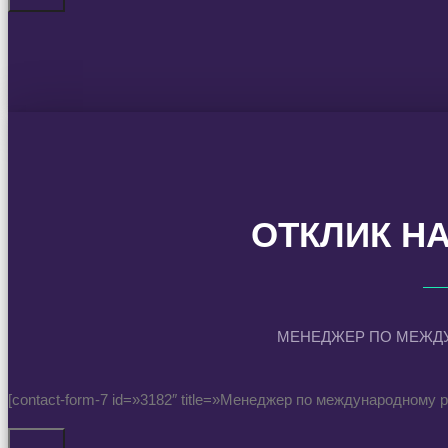
ОТКЛИК Н
МЕНЕДЖЕР ПО МЕЖД
[contact-form-7 id=»3182″ title=»Менеджер по международному 