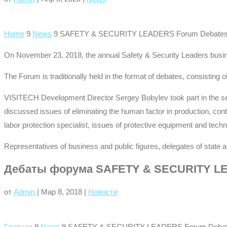
Home
9
News
9
SAFETY & SECURITY LEADERS Forum Debate
On November 23, 2018, the annual Safety & Security Leaders busines
The Forum is traditionally held in the format of debates, consisting
VISITECH Development Director Sergey Bobylev took part in the secti
discussed issues of eliminating the human factor in production, con
labor protection specialist, issues of protective equipment and technol
Representatives of business and public figures, delegates of state 
Дебаты форума SAFETY & SECURITY L
от
Admin
|
Мар 8, 2018
|
Новости
Главная
9
News
9
SAFETY & SECURITY LEADERS Forum Deba