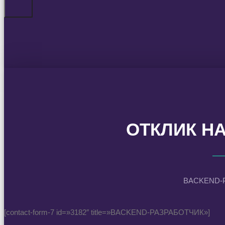
ОТКЛИК Н
BACKEND-
[contact-form-7 id=»3182″ title=»BACKEND-РАЗРАБОТЧИК»]