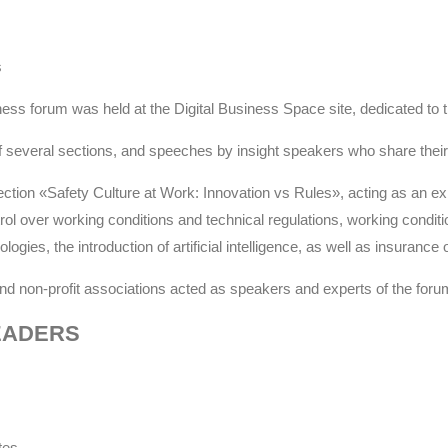
s
s forum was held at the Digital Business Space site, dedicated to t
 of several sections, and speeches by insight speakers who share thei
on «Safety Culture at Work: Innovation vs Rules», acting as an exper
trol over working conditions and technical regulations, working condit
ogies, the introduction of artificial intelligence, as well as insurance 
and non-profit associations acted as speakers and experts of the foru
EADERS
tes