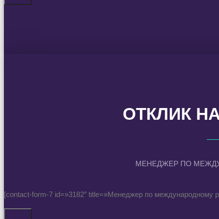
ОТКЛИК Н
МЕНЕДЖЕР ПО МЕЖД
[contact-form-7 id=»3182″ title=»Менеджер по международному 