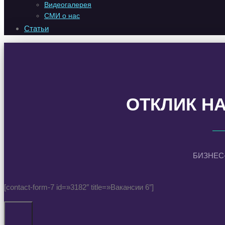
Видеогалерея
СМИ о нас
Статьи
ОТКЛИК Н
БИЗНЕС
[contact-form-7 id=»3182″ title=»Вакансии 6″]