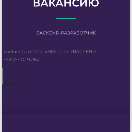
ВАКАНСИЮ
BACKEND-РАЗРАБОТЧИК
[contact-form-7 id=»3182″ title=»BACKEND-
РАЗРАБОТЧИК»]