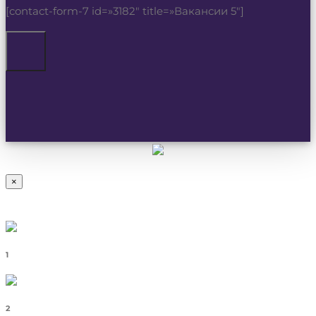
[contact-form-7 id=»3182″ title=»Вакансии 5″]
×
1
2