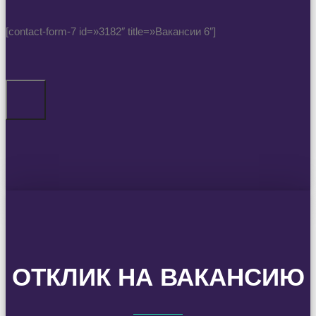
[contact-form-7 id=»3182″ title=»Вакансии 6″]
ОТКЛИК НА ВАКАНСИЮ