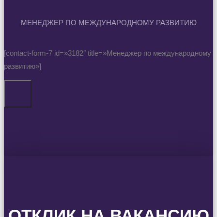
МЕНЕДЖЕР ПО МЕЖДУНАРОДНОМУ РАЗВИТИЮ
[contact-form-7 id=»3182″ title=»Менеджер по международному
развитию»]
ОТКЛИК НА ВАКАНСИЮ