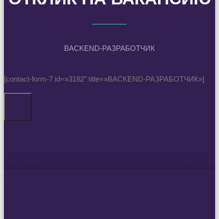
BACKEND-РАЗРАБОТЧИК
[contact-form-7 id=»3182″ title=»BACKEND-РАЗРАБОТЧИК»]