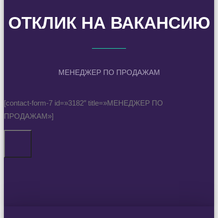
ОТКЛИК НА ВАКАНСИЮ
МЕНЕДЖЕР ПО ПРОДАЖАМ
[contact-form-7 id=»3182″ title=»МЕНЕДЖЕР ПО
ПРОДАЖАМ»]