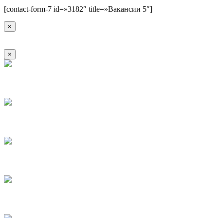
[contact-form-7 id=»3182″ title=»Вакансии 5″]
×
×
1
2
3
4