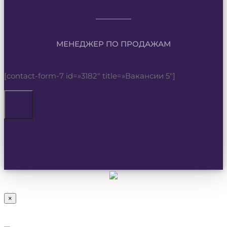
МЕНЕДЖЕР ПО ПРОДАЖАМ
[contact-form-7 id=»3182″ title=»Вакансии 5″]
×