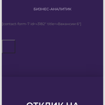
БИЗНЕС-АНАЛИТИК
[contact-form-7 id=»3182″ title=»Вакансии 6″]