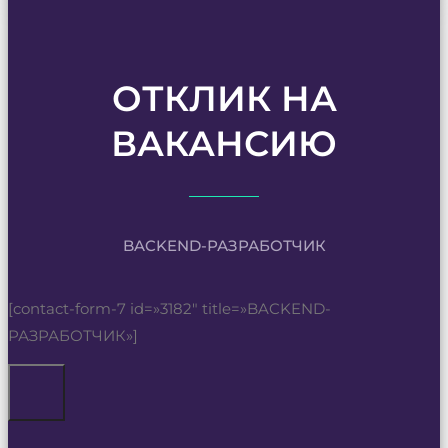
ОТКЛИК НА
ВАКАНСИЮ
BACKEND-РАЗРАБОТЧИК
[contact-form-7 id=»3182″ title=»BACKEND-
РАЗРАБОТЧИК»]