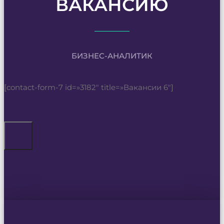
ВАКАНСИЮ
БИЗНЕС-АНАЛИТИК
[contact-form-7 id=»3182″ title=»Вакансии 6″]