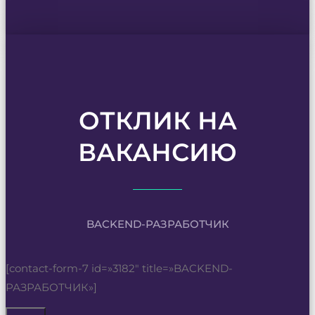
ОТКЛИК НА
ВАКАНСИЮ
BACKEND-РАЗРАБОТЧИК
[contact-form-7 id=»3182″ title=»BACKEND-
РАЗРАБОТЧИК»]