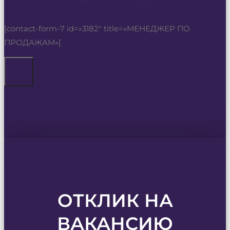
[contact-form-7 id=»3182″ title=»МЕНЕДЖЕР ПО
ПРОДАЖАМ»]
ОТКЛИК НА
ВАКАНСИЮ