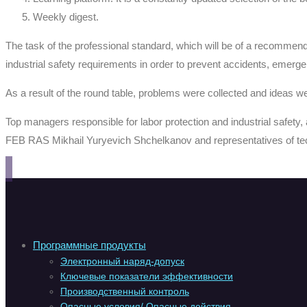
Weekly digest.
The task of the professional standard, which will be of a recommend
industrial safety requirements in order to prevent accidents, emerg
As a result of the round table, problems were collected and ideas wer
Top managers responsible for labor protection and industrial safety, a
FEB RAS Mikhail Yuryevich Shchelkanov and representatives of t
Программные продукты
Электронный наряд-допуск
Ключевые показатели эффективности
Производственный контроль
Опасные условия/ Опасные действия