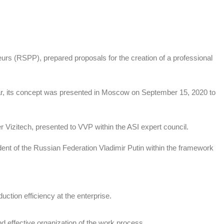
neurs (RSPP), prepared proposals for the creation of a professional
year, its concept was presented in Moscow on September 15, 2020 to
 Vizitech, presented to VVP within the ASI expert council.
ent of the Russian Federation Vladimir Putin within the framework
duction efficiency at the enterprise.
 and effective organization of the work process.