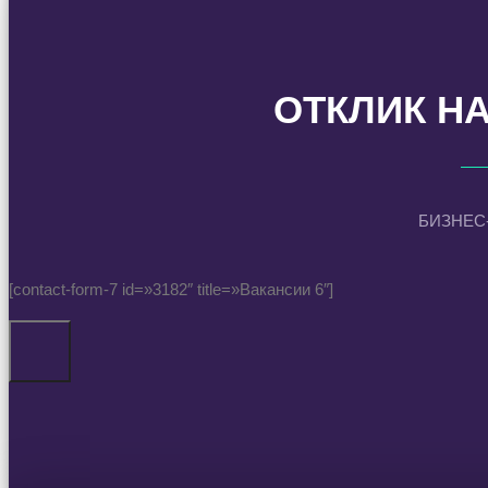
ОТКЛИК Н
БИЗНЕС
[contact-form-7 id=»3182″ title=»Вакансии 6″]