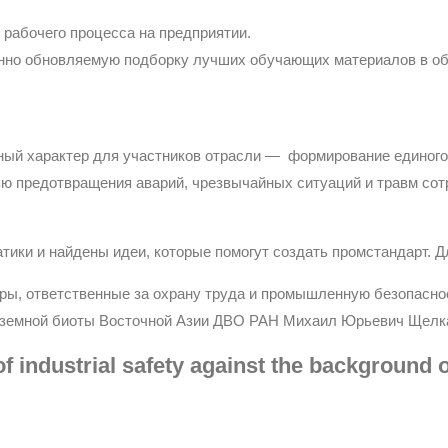
 рабочего процесса на предприятии.
о обновляемую подборку лучших обучающих материалов в обл
ый характер для участников отрасли — формирование единого 
ю предотвращения аварий, чрезвычайных ситуаций и травм сотр
тики и найдены идеи, которые помогут создать промстандарт. Д
ы, ответственные за охрану труда и промышленную безопаснос
аземной биоты Восточной Азии ДВО РАН Михаил Юрьевич Щелка
 of industrial safety against the background 