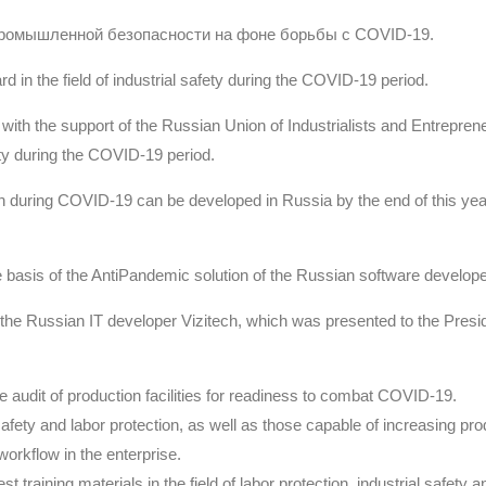
промышленной безопасности на фоне борьбы с COVID-19.
d in the field of industrial safety during the COVID-19 period.
, with the support of the Russian Union of Industrialists and Entrepre
fety during the COVID-19 period.
ction during COVID-19 can be developed in Russia by the end of this 
basis of the AntiPandemic solution of the Russian software developer
 the Russian IT developer Vizitech, which was presented to the Presid
ine audit of production facilities for readiness to combat COVID-19.
l safety and labor protection, as well as those capable of increasing pro
workflow in the enterprise.
st training materials in the field of labor protection, industrial safety