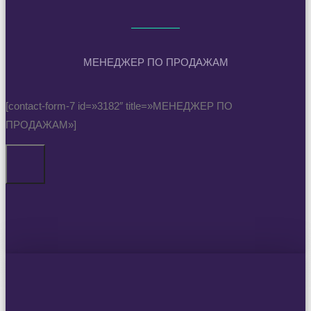
МЕНЕДЖЕР ПО ПРОДАЖАМ
[contact-form-7 id=»3182″ title=»МЕНЕДЖЕР ПО
ПРОДАЖАМ»]