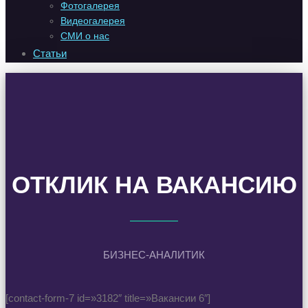
Фотогалерея
Видеогалерея
СМИ о нас
Статьи
ОТКЛИК НА ВАКАНСИЮ
БИЗНЕС-АНАЛИТИК
[contact-form-7 id=»3182″ title=»Вакансии 6″]