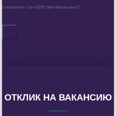
[contact-form-7 id=»3182″ title=»Вакансии 6″]
ОТКЛИК НА ВАКАНСИЮ