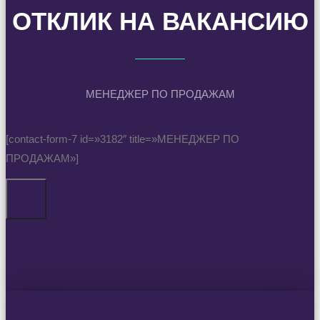
ОТКЛИК НА ВАКАНСИЮ
МЕНЕДЖЕР ПО ПРОДАЖАМ
[contact-form-7 id=»3182″ title=»МЕНЕДЖЕР ПО
ПРОДАЖАМ»]