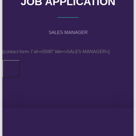
JOB APPLICATION
SALES MANAGER
[contact-form-7 id=»5590″ title=»SALES MANAGER»]