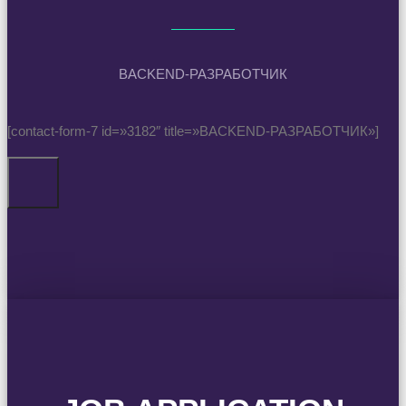
BACKEND-РАЗРАБОТЧИК
[contact-form-7 id=»3182″ title=»BACKEND-РАЗРАБОТЧИК»]