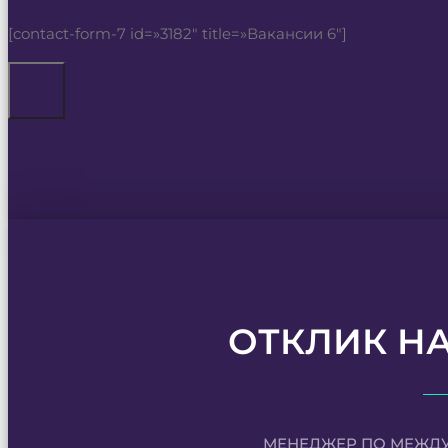
[contact-form-7 id=»3182″ title=»Вакансии 6″]
ОТКЛИК Н
МЕНЕДЖЕР ПО МЕЖД