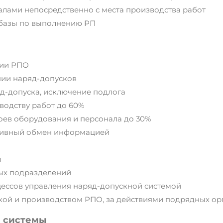
алами непосредственно с места производства работ
 базы по выполнению РП
нии РПО
ии наряд-допусков
д-допуска, исключение подлога
водству работ до 60%
ев оборудования и персонала до 30%
тивный обмен информацией
ы
ых подразделений
ессов управления наряд-допускной системой
кой и производством РПО, за действиями подрядных о
й системы