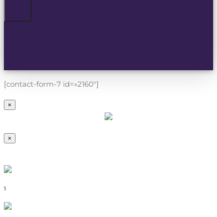
[contact-form-7 id=»2160″]
×
×
1