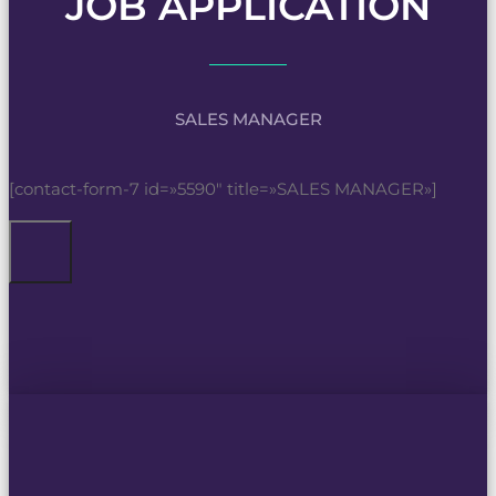
JOB APPLICATION
SALES MANAGER
[contact-form-7 id=»5590″ title=»SALES MANAGER»]