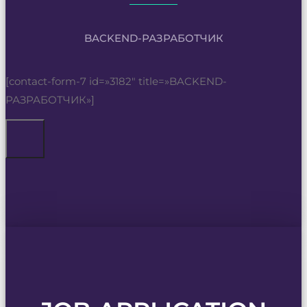
BACKEND-РАЗРАБОТЧИК
[contact-form-7 id=»3182″ title=»BACKEND-
РАЗРАБОТЧИК»]